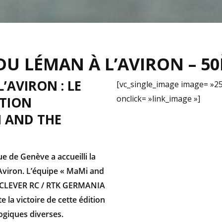
U LÉMAN À L’AVIRON – 5
’AVIRON : LE
[vc_single_image image= »25
onclick= »link_image »]
ITION
I AND THE
e de Genève a accueilli la
Aviron. L’équipe « MaMi and
/ CLEVER RC / RTK GERMANIA
 victoire de cette édition
ogiques diverses.