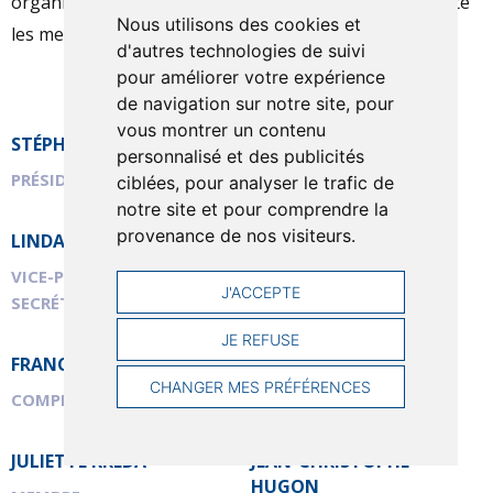
organise les différentes activités de la Section et y invite
Nous utilisons des cookies et
les membres à participer.
d'autres technologies de suivi
pour améliorer votre expérience
de navigation sur notre site, pour
vous montrer un contenu
STÉPHANE TRACHSLER
JOHN KELLER
personnalisé et des publicités
PRÉSIDENT
VICE-PRÉSIDENT
ciblées, pour analyser le trafic de
notre site et pour comprendre la
provenance de nos visiteurs.
LINDA PINTO
ANNE-CAROLINE
SUBERVILLE
VICE-PRÉSIDENTE &
J'ACCEPTE
FINANCES
SECRÉTAIRE
JE REFUSE
FRANCESCO GABRIELE
JEAN-PAUL MARILUZ
CHANGER MES PRÉFÉRENCES
COMPÉTITION
MATÉRIEL
JULIETTE KREDA
JEAN-CHRISTOPHE
HUGON