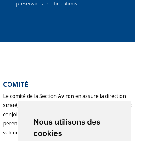
préservant vos articulations.
COMITÉ
Le comité de la Section
Aviron
en assure la direction
stratégique et opérationnelle. Ses membres travaillent
conjointement pour assurer le développement et la
Nous utilisons des
pérennité de celle-ci ainsi que la transmission des
cookies
valeurs de la Société Nautique de Genève. De même, il