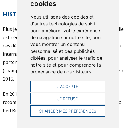
cookies
HISTOIRE
Nous utilisons des cookies et
d'autres technologies de suivi
Plus jeune section de la Société Nautique de Genève, elle
pour améliorer votre expérience
est née pour accompagner l’essor des multicoques et
de navigation sur notre site, pour
vous montrer un contenu
des dériveurs en 1965. Rapidement reconnue au niveau
personnalisé et des publicités
international, la section aura l’honneur d’organiser en
ciblées, pour analyser le trafic de
partenariat avec la fondation Hydros, la Little Cup
notre site et pour comprendre la
(championnat du monde des catamarans de Classe C) en
provenance de nos visiteurs.
2015.
J'ACCEPTE
En 2017, son implication dans la formation est
JE REFUSE
récompensée avec la 3ème place du Team Tilt lors de la
Red Bull Youth America’s Cup.
CHANGER MES PRÉFÉRENCES