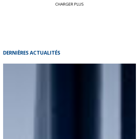
CHARGER PLUS
DERNIÈRES ACTUALITÉS
Explora
Journeys
Swiss
SailGP
Team
termine
5ème
du