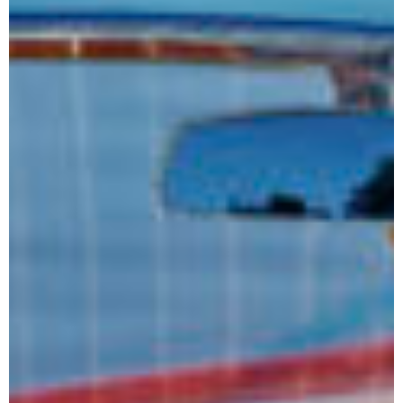
–
Riva
Days