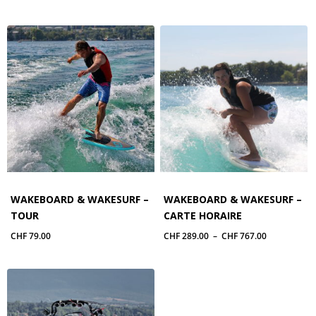
WAKEBOARD & WAKESURF –
WAKEBOARD & WAKESURF –
TOUR
CARTE HORAIRE
Plage
CHF
79.00
CHF
289.00
–
CHF
767.00
de
prix :
CHF 289.00
à
CHF 767.00