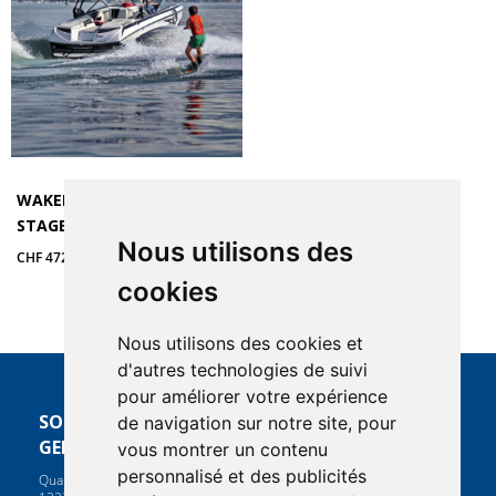
WAKEBOARD & WAKESURF –
STAGE ÉTÉ
Nous utilisons des
CHF
472.50
cookies
Nous utilisons des cookies et
d'autres technologies de suivi
pour améliorer votre expérience
SOCIÉTÉ NAUTIQUE DE
INFORMATIONS
de navigation sur notre site, pour
GENÈVE
vous montrer un contenu
Contacts
Notre boutique
personnalisé et des publicités
Quai de Cologny 1
Politique de confidentialité