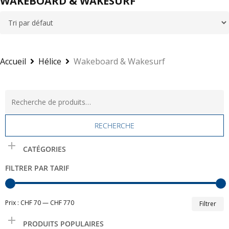
WAKEBOARD & WAKESURF
Accueil
Hélice
Wakeboard & Wakesurf
Recherche
pour :
RECHERCHE
CATÉGORIES
FILTRER PAR TARIF
P
P
Prix :
CHF 70
—
CHF 770
Filtrer
m
m
PRODUITS POPULAIRES