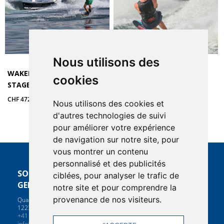
Nous utilisons des
WAKEBOARD & WAKESURF –
SKI NAUTIQUE – CARTE
cookies
STAGE ÉTÉ
HORAIRE
Plage
CHF
472.50
CHF
289.00
–
CHF
767.00
Nous utilisons des cookies et
de
d'autres technologies de suivi
prix :
pour améliorer votre expérience
CHF 289.00
de navigation sur notre site, pour
à
vous montrer un contenu
CHF 767.00
personnalisé et des publicités
SOCIÉTÉ NAUTIQUE DE
INFORMATIONS
ciblées, pour analyser le trafic de
GENÈVE
notre site et pour comprendre la
Contacts
Notre boutique
provenance de nos visiteurs.
Quai de Cologny 1
Politique de confidentialité
1223 Cologny, Suisse
Conditions générales de ventes
+41 22 707 05 00
info@nautique.ch