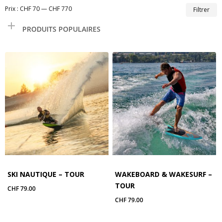
P
P
Prix :
CHF 70
—
CHF 770
Filtrer
m
m
PRODUITS POPULAIRES
SKI NAUTIQUE – TOUR
WAKEBOARD & WAKESURF –
TOUR
CHF
79.00
CHF
79.00