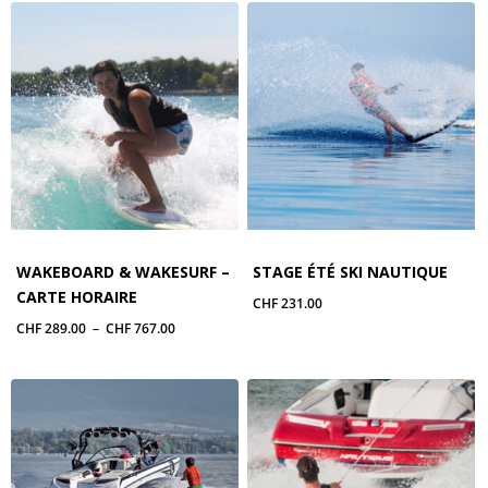
WAKEBOARD & WAKESURF –
STAGE ÉTÉ SKI NAUTIQUE
CARTE HORAIRE
CHF
231.00
Plage
CHF
289.00
–
CHF
767.00
de
prix :
CHF 289.00
à
CHF 767.00