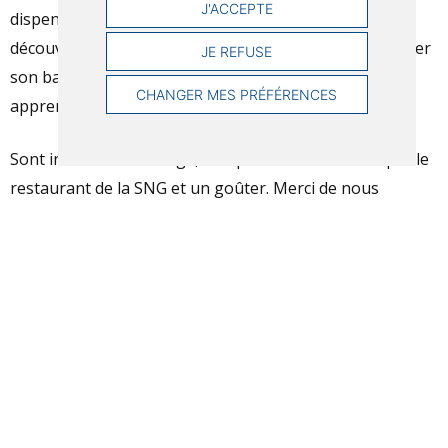
J'ACCEPTE
dispensé sur les Optimist de l’école. Votre enfant
découvrira les bases de la voile: gréer et dégréer, diriger
JE REFUSE
son bateau et régler la voile à chaque allure. Il
CHANGER MES PRÉFÉRENCES
apprendra aussi à virer de bord et à empanner.
Sont inclus dans le stage, le repas de midi élaboré par le
restaurant de la SNG et un goûter. Merci de nous
indiquer toute restriction alimentaire lors de l’inscription
en ligne.
L’Optimist :
L’Optimist est un petit bateau doté d’une coque à fond
plat, équipé d’une voile unique. C’est un bateau léger,
stable et très simple à manœuvrer. Il est le dériveur le
plus utilisé pour l’apprentissage de la voile chez les
enfants. Idéal pour les toutes premières heures de