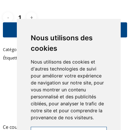
Ajouter Au Panier
Nous utilisons des
cookies
Catégories :
Cours de voile - enfant
,
Voile
Étiquette :
Stage enfant
Nous utilisons des cookies et
d'autres technologies de suivi
pour améliorer votre expérience
de navigation sur notre site, pour
vous montrer un contenu
Description
personnalisé et des publicités
ciblées, pour analyser le trafic de
Informations complémentaires
notre site et pour comprendre la
provenance de nos visiteurs.
Ce cours pour un groupe de 8 enfants maximum est