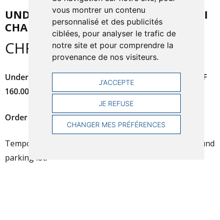
vous montrer un contenu
UNDERGROUND PARKING PASS – 6MJI
personnalisé et des publicités
CHAMPIONSHIPS
ciblées, pour analyser le trafic de
CHF
160.00
notre site et pour comprendre la
provenance de nos visiteurs.
Underground Parking Pass – 6mJI Championships
CHF
J'ACCEPTE
160.00
JE REFUSE
Order deadline:
June 30, 2026
CHANGER MES PRÉFÉRENCES
Temporary pass for the Genève-Plage P+R underground
parking lot.
Validity: From July 13 to July 24, 2026.
More information about parking