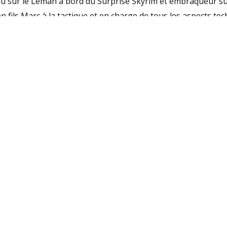
nnu sur le Léman à bord du Surprise Skyrim et embraqueur s
on fils Marc à la tactique et en charge de tous les aspects te
e no 1. Enfin, Cédric Senften partageait l’embraque avec Nic
 Jean Fabre. «
Toute l’équipe a parfaitement fonctionné et
Nous devons notre cohésion d’équipe aux régates du mardi s
de départ, les parcours sont courts; c’est une excellente fa
G, Carron II, s’est classé quatrième, avec alternativement 
TIQUE DE GENÈVE
INFORMATIONS
PARTENAIRES
y 1
Contacts