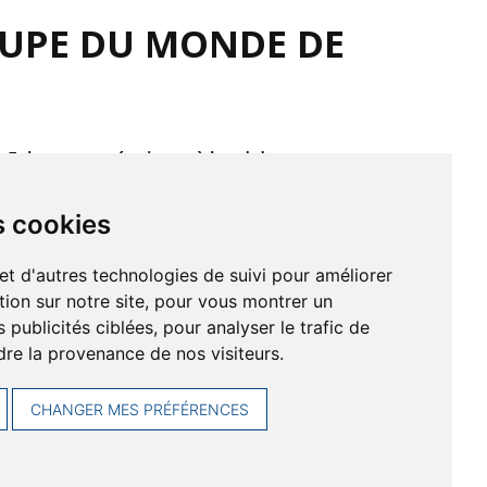
OUPE DU MONDE DE
an Fabre et son équipage à bord du
me titre de Jean.
s cookies
périeurs à 20 noeuds durant l’ensemble de
et d'autres technologies de suivi pour améliorer
ion sur notre site, pour vous montrer un
publicités ciblées, pour analyser le trafic de
 à la fin, une température fraîche, de la
re la provenance de nos visiteurs.
rmes. Il faut aussi tenir compte du courant et
CHANGER MES PRÉFÉRENCES
13 embarcations. L’équipage d’Yquem était