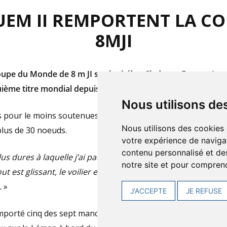
QUEM II REMPORTENT LA C
8MJI
oupe du Monde de 8 m JI sur la rivière Clyde, en Ecosse, Je
e titre mondial depuis 2015; il s’agit par ailleurs du sixiè
Nous utilisons de
ns pour le moins soutenues, avec des vents généralement su
Nous utilisons des cookies 
 plus de 30 noeuds.
votre expérience de navigat
contenu personnalisé et des 
us dures à laquelle j’ai participé, avec du vent fort du début
notre site et pour comprend
ut est glissant, le voilier est très gîté, les efforts sont éno
.
»
J'ACCEPTE
JE REFUSE
mporté cinq des sept manches courues face à une flotte de 