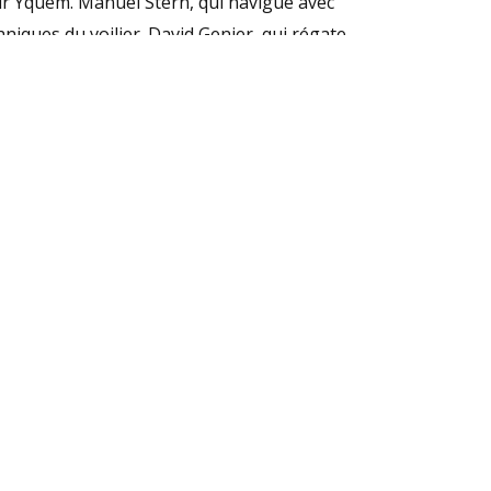
ur Yquem. Manuel Stern, qui navigue avec
chniques du voilier. David Genier, qui régate
olas Fabre.
 nous avons régaté comme nous aimons le
oir de la SNG, qui constituent un excellent
çon de nous préparer pour les grands
Jean-Luc Lévêque et le propriétaire Angelo
RÉSEAUX SOCIAUX