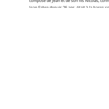
composé de Jean et de son fils Nicolas, co
Jean Fabre depuis 26 ans, était à la barre; s
en Toucan sur le Léman, occupait le poste d
«
Nous avons très bien navigué
», se réjouit
faire: sans concessions, avec engagement. 
entraînement: il y a du monde sur la ligne 
championnats.
»
Également engagé sous les couleurs de la SN
Mazzarella à la barre.
SOCIÉTÉ NAU
Quai de Cologn