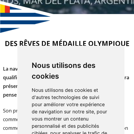
DES RÊVES DE MÉDAILLE OLYMPIQUE
POUR MAUD JAYET
Nous utilisons des
La navigatrice d’ILCA 6 Maud Jayet est d’ores et déjà
cookies
qualifiée pour les Jeux olympiques de Paris 2024 et sera
présente à Marseille. Chaque matin en se levant, elle
Nous utilisons des cookies et
pense à son objectif : une médaille olympique !
d'autres technologies de suivi
pour améliorer votre expérience
Son programme est chargé d’ici au 1er août, où
de navigation sur notre site, pour
vous montrer un contenu
commenceront les régates olympiques. Pour
personnalisé et des publicités
commencer, Maud est actuellement à Palma à l’occasion
ciblées, pour analyser le trafic de