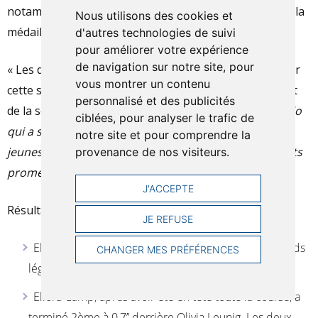
notamment Eline Rol et Eliora Camp, qui ont décroché la
Nous utilisons des cookies et
médaille d’argent dans leur catégorie respective.
d'autres technologies de suivi
pour améliorer votre expérience
de navigation sur notre site, pour
« Les deux médailles d’argent sont de bon augure pour
vous montrer un contenu
cette saison », a précisé Stéphane Trachsler, président
personnalisé et des publicités
de la section aviron. «
Félicitation à l’entraîneur Fabrizio
ciblées, pour analyser le trafic de
qui a su mettre à profit la stabilité et le sérieux des
notre site et pour comprendre la
jeunes compétiteurs ce qui a conduit vers ces résultats
provenance de nos visiteurs.
prometteurs.
»
J'ACCEPTE
Résultats :
JE REFUSE
Eline Rol a terminé 2ème dans la catégorie filles poids
CHANGER MES PRÉFÉRENCES
légers ;
Eliora Camp, après avoir été en tête toute la course, a
terminé 2ème à 0,7’’ derrière Olivia Leunig. Les deux