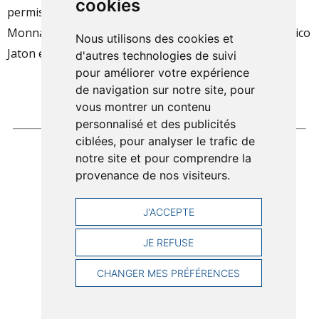
cookies
permis de disputer sept manches. Bravo à Jean-Marc
Monnard et son équipage pour leur victoire, devant Nico
Nous utilisons des cookies et
Jaton et Lionel Merminod.
d'autres technologies de suivi
pour améliorer votre expérience
de navigation sur notre site, pour
vous montrer un contenu
personnalisé et des publicités
ciblées, pour analyser le trafic de
notre site et pour comprendre la
provenance de nos visiteurs.
J'ACCEPTE
JE REFUSE
CHANGER MES PRÉFÉRENCES